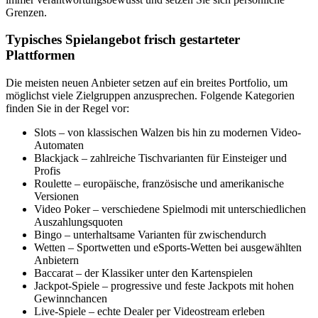
Grenzen.
Typisches Spielangebot frisch gestarteter
Plattformen
Die meisten neuen Anbieter setzen auf ein breites Portfolio, um
möglichst viele Zielgruppen anzusprechen. Folgende Kategorien
finden Sie in der Regel vor:
Slots – von klassischen Walzen bis hin zu modernen Video-
Automaten
Blackjack – zahlreiche Tischvarianten für Einsteiger und
Profis
Roulette – europäische, französische und amerikanische
Versionen
Video Poker – verschiedene Spielmodi mit unterschiedlichen
Auszahlungsquoten
Bingo – unterhaltsame Varianten für zwischendurch
Wetten – Sportwetten und eSports-Wetten bei ausgewählten
Anbietern
Baccarat – der Klassiker unter den Kartenspielen
Jackpot-Spiele – progressive und feste Jackpots mit hohen
Gewinnchancen
Live-Spiele – echte Dealer per Videostream erleben