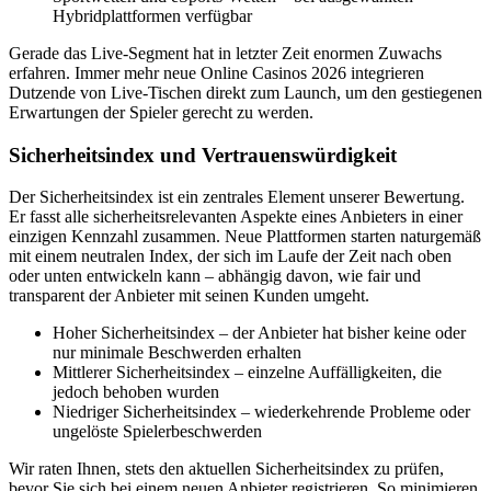
Hybridplattformen verfügbar
Gerade das Live-Segment hat in letzter Zeit enormen Zuwachs
erfahren. Immer mehr neue Online Casinos 2026 integrieren
Dutzende von Live-Tischen direkt zum Launch, um den gestiegenen
Erwartungen der Spieler gerecht zu werden.
Sicherheitsindex und Vertrauenswürdigkeit
Der Sicherheitsindex ist ein zentrales Element unserer Bewertung.
Er fasst alle sicherheitsrelevanten Aspekte eines Anbieters in einer
einzigen Kennzahl zusammen. Neue Plattformen starten naturgemäß
mit einem neutralen Index, der sich im Laufe der Zeit nach oben
oder unten entwickeln kann – abhängig davon, wie fair und
transparent der Anbieter mit seinen Kunden umgeht.
Hoher Sicherheitsindex – der Anbieter hat bisher keine oder
nur minimale Beschwerden erhalten
Mittlerer Sicherheitsindex – einzelne Auffälligkeiten, die
jedoch behoben wurden
Niedriger Sicherheitsindex – wiederkehrende Probleme oder
ungelöste Spielerbeschwerden
Wir raten Ihnen, stets den aktuellen Sicherheitsindex zu prüfen,
bevor Sie sich bei einem neuen Anbieter registrieren. So minimieren