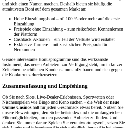
und sich einen Namen machen. Deshalb bieten sie häufig die
attraktivsten Boni auf dem gesamten Markt an:
Hohe Einzahlungsboni – oft 100 % oder mehr auf die erste
Einzahlung
Freispiele ohne Einzahlung – zum risikofreien Kennenlernen
der Plattform
Cashback-Aktionen – ein Teil der Verluste wird erstattet
Exklusive Turniere – mit zusätzlichen Preispools für
Neukunden
Gerade interessante Bonusprogramme sind das wirksamste
Instrument, das neuen Anbietern zur Verfügung steht, um in kurzer
Zeit einen beachtlichen Kundenstamm aufzubauen und sich gegen
die Konkurrenz durchzusetzen.
Zusammenfassung und Empfehlung
Ob Sie nach Slots, Live-Dealer-Erlebnissen, Sportwetten oder
Nischenspielen wie Bingo und Keno suchen – die Welt der
neue
Online Casinos
hält für jeden Geschmack etwas bereit. Nutzen Sie
unsere Bewertungen, den Sicherheitsindex und die umfangreichen
Filtermöglichkeiten, um den passenden Anbieter zu finden. Und
denken Sie immer daran: Spielen Sie verantwortungsvoll, setzen Sie
sich Limits und informieren Sie sich gründlich, bevor Sie bei einem