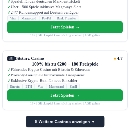
Speziell für den deutschen Markt entwickelt
✓
Über 1.500 Spiele inklusive Megaways-Slots
✓
24/7 Kundensupport auf Deutsch verfügbar
✓
Visa
Mastercard
PayPal
Bank Transfer
Jetzt Spielen →
18+ | Glücksspiel kann süchtig machen | AGB gelten
Bitstarz Casino
4.7
★
#5
100% bis zu €200 + 180 Freispiele
Führendes Krypto-Casino mit Bitcoin & Ethereum
✓
Provably-Fair-Spiele für maximale Transparenz
✓
Exklusive Krypto-Boni für neue Einzahler
✓
Bitcoin
ETH
Visa
Mastercard
Skrill
Jetzt Spielen →
18+ | Glücksspiel kann süchtig machen | AGB gelten
5 Weitere Casinos anzeigen ▼