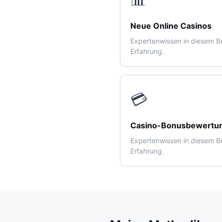
Neue Online Casinos
Expertenwissen in diesem Be
Erfahrung.
💳
Casino-Bonusbewertu
Expertenwissen in diesem Be
Erfahrung.