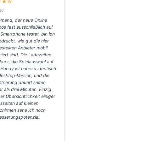
★★☆
26
jemand, der neue Online
os fast ausschließlich auf
Smartphone testet, bin ich
druckt, wie gut die hier
estellten Anbieter mobil
miert sind. Die Ladezeiten
 kurz, die Spielauswahl auf
Handy ist nahezu identisch
Desktop-Version, und die
strierung dauert selten
r als drei Minuten. Einzig
er Übersichtlichkeit einiger
sseiten auf kleinen
schirmen sehe ich noch
esserungspotenzial.