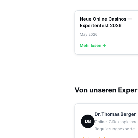
Neue Online Casinos —
Expertentest 2026
May 2026
Mehr lesen →
Von unseren Exper
Dr. Thomas Berger
DB
Online-Glücksspielanal
Regulierungsexperte