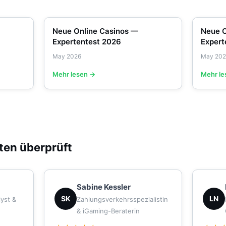
Neue Online Casinos —
Neue O
Expertentest 2026
Expert
May 2026
May 202
Mehr lesen →
Mehr le
ten überprüft
Sabine Kessler
SK
LN
yst &
Zahlungsverkehrsspezialistin
& iGaming-Beraterin