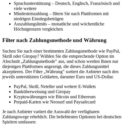
Sprachunterstützung – Deutsch, Englisch, Französisch und
viele weitere
Mindesteinzahlung – filtern Sie nach Plattformen mit
niedrigen Einstiegsbeträgen
Auszahlungslimits – monatliche und wöchentliche
Höchstgrenzen vergleichen
Filter nach Zahlungsmethode und Währung
Suchen Sie nach einer bestimmten Zahlungsmethode wie PayPal,
Skrill oder Giropay? Wählen Sie die entsprechende Option im
Abschnitt „Zahlungsmethode" aus, und schon werden Ihnen nur
diejenigen Plattformen angezeigt, die dieses Zahlungsmittel
akzeptieren. Der Filter „Währung" sortiert die Anbieter nach den
jeweils unterstützten Geldarten, darunter Euro und US-Dollar.
PayPal, Skrill, Neteller und weitere E-Wallets
Banküberweisung und Giropay
Kryptowährungen wie Bitcoin und Ethereum
Prepaid-Karten wie Neosurf und Paysafecard
Je nach Anbieter variiert die Auswahl der verfügbaren
Zahlungswege erheblich. Die beliebtesten Optionen bei deutschen
Spielern umfassen: