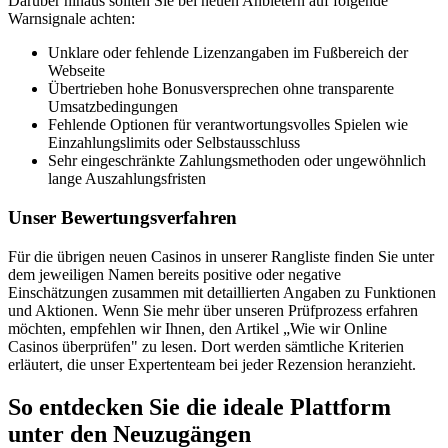
Darüber hinaus sollten Sie bei neuen Anbietern auf folgende
Warnsignale achten:
Unklare oder fehlende Lizenzangaben im Fußbereich der
Webseite
Übertrieben hohe Bonusversprechen ohne transparente
Umsatzbedingungen
Fehlende Optionen für verantwortungsvolles Spielen wie
Einzahlungslimits oder Selbstausschluss
Sehr eingeschränkte Zahlungsmethoden oder ungewöhnlich
lange Auszahlungsfristen
Unser Bewertungsverfahren
Für die übrigen neuen Casinos in unserer Rangliste finden Sie unter
dem jeweiligen Namen bereits positive oder negative
Einschätzungen zusammen mit detaillierten Angaben zu Funktionen
und Aktionen. Wenn Sie mehr über unseren Prüfprozess erfahren
möchten, empfehlen wir Ihnen, den Artikel „Wie wir Online
Casinos überprüfen" zu lesen. Dort werden sämtliche Kriterien
erläutert, die unser Expertenteam bei jeder Rezension heranzieht.
So entdecken Sie die ideale Plattform
unter den Neuzugängen