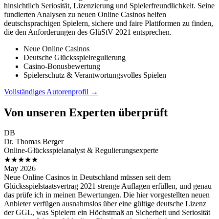
hinsichtlich Seriosität, Lizenzierung und Spielerfreundlichkeit. Seine
fundierten Analysen zu neuen Online Casinos helfen
deutschsprachigen Spielern, sichere und faire Plattformen zu finden,
die den Anforderungen des GlüStV 2021 entsprechen.
Neue Online Casinos
Deutsche Glücksspielregulierung
Casino-Bonusbewertung
Spielerschutz & Verantwortungsvolles Spielen
Vollständiges Autorenprofil →
Von unseren Experten überprüft
DB
Dr. Thomas Berger
Online-Glücksspielanalyst & Regulierungsexperte
★★★★★
May 2026
Neue Online Casinos in Deutschland müssen seit dem
Glücksspielstaatsvertrag 2021 strenge Auflagen erfüllen, und genau
das prüfe ich in meinen Bewertungen. Die hier vorgestellten neuen
Anbieter verfügen ausnahmslos über eine gültige deutsche Lizenz
der GGL, was Spielern ein Höchstmaß an Sicherheit und Seriosität