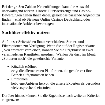
Bei der großen Zahl an Neueröffnungen kann die Auswahl
überwältigend wirken. Unsere Filterwerkzeuge und Casino-
Bewertungen helfen Ihnen dabei, gezielt das passende Angebot zu
finden – egal ob Sie neue Online Casinos Deutschland oder
internationale Anbieter bevorzugen.
Suchfilter effektiv nutzen
Auf dieser Seite stehen Ihnen verschiedene Sortier- und
Filteroptionen zur Verfügung. Wenn Sie auf der Registrierkarte
„Neu eröffnet" verbleiben, können Sie die Ergebnisse in zwei
verschiedenen Ranglisten anordnen. Wählen Sie dazu im Menü
„Sortieren nach" die gewünschte Variante:
Kürzlich eröffnet
zeigt die allerneuesten Plattformen, die gerade erst ihren
Betrieb aufgenommen haben
Empfohlen
hebt jene Anbieter hervor, die unsere Experten als besonders
vielversprechend einstufen
Darüber hinaus können Sie die Ergebnisse nach weiteren Kriterien
eingrenzen: