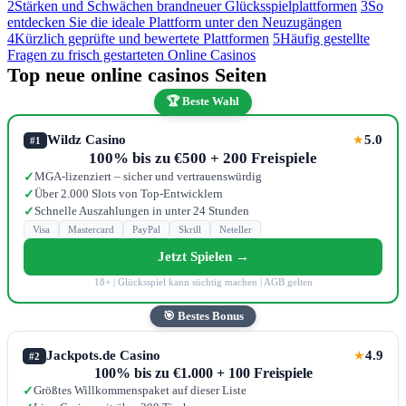
2
Stärken und Schwächen brandneuer Glücksspielplattformen
3
So
entdecken Sie die ideale Plattform unter den Neuzugängen
4
Kürzlich geprüfte und bewertete Plattformen
5
Häufig gestellte
Fragen zu frisch gestarteten Online Casinos
Top neue online casinos Seiten
🏆 Beste Wahl
Wildz Casino
5.0
★
#1
100% bis zu €500 + 200 Freispiele
MGA-lizenziert – sicher und vertrauenswürdig
✓
Über 2.000 Slots von Top-Entwicklern
✓
Schnelle Auszahlungen in unter 24 Stunden
✓
Visa
Mastercard
PayPal
Skrill
Neteller
Jetzt Spielen →
18+ | Glücksspiel kann süchtig machen | AGB gelten
🎯 Bestes Bonus
Jackpots.de Casino
4.9
★
#2
100% bis zu €1.000 + 100 Freispiele
Größtes Willkommenspaket auf dieser Liste
✓