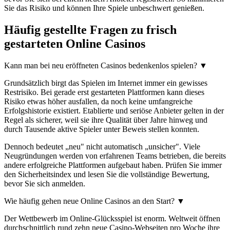
Sie das Risiko und können Ihre Spiele unbeschwert genießen.
Häufig gestellte Fragen zu frisch
gestarteten Online Casinos
Kann man bei neu eröffneten Casinos bedenkenlos spielen?
▼
Grundsätzlich birgt das Spielen im Internet immer ein gewisses
Restrisiko. Bei gerade erst gestarteten Plattformen kann dieses
Risiko etwas höher ausfallen, da noch keine umfangreiche
Erfolgshistorie existiert. Etablierte und seriöse Anbieter gelten in der
Regel als sicherer, weil sie ihre Qualität über Jahre hinweg und
durch Tausende aktive Spieler unter Beweis stellen konnten.
Dennoch bedeutet „neu" nicht automatisch „unsicher". Viele
Neugründungen werden von erfahrenen Teams betrieben, die bereits
andere erfolgreiche Plattformen aufgebaut haben. Prüfen Sie immer
den Sicherheitsindex und lesen Sie die vollständige Bewertung,
bevor Sie sich anmelden.
Wie häufig gehen neue Online Casinos an den Start?
▼
Der Wettbewerb im Online-Glücksspiel ist enorm. Weltweit öffnen
durchschnittlich rund zehn neue Casino-Webseiten pro Woche ihre