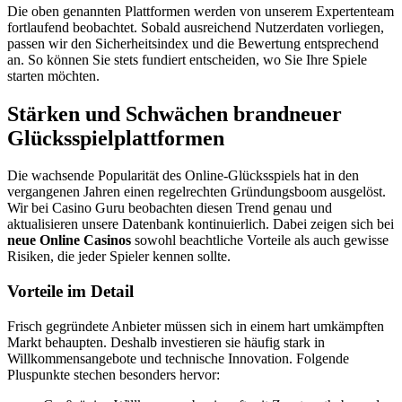
Die oben genannten Plattformen werden von unserem Expertenteam
fortlaufend beobachtet. Sobald ausreichend Nutzerdaten vorliegen,
passen wir den Sicherheitsindex und die Bewertung entsprechend
an. So können Sie stets fundiert entscheiden, wo Sie Ihre Spiele
starten möchten.
Stärken und Schwächen brandneuer
Glücksspielplattformen
Die wachsende Popularität des Online-Glücksspiels hat in den
vergangenen Jahren einen regelrechten Gründungsboom ausgelöst.
Wir bei Casino Guru beobachten diesen Trend genau und
aktualisieren unsere Datenbank kontinuierlich. Dabei zeigen sich bei
neue Online Casinos
sowohl beachtliche Vorteile als auch gewisse
Risiken, die jeder Spieler kennen sollte.
Vorteile im Detail
Frisch gegründete Anbieter müssen sich in einem hart umkämpften
Markt behaupten. Deshalb investieren sie häufig stark in
Willkommensangebote und technische Innovation. Folgende
Pluspunkte stechen besonders hervor: