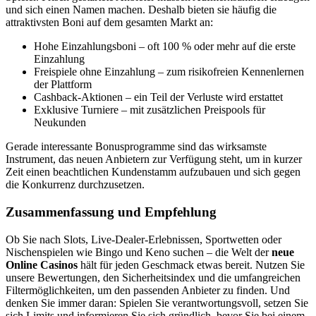
und sich einen Namen machen. Deshalb bieten sie häufig die
attraktivsten Boni auf dem gesamten Markt an:
Hohe Einzahlungsboni – oft 100 % oder mehr auf die erste
Einzahlung
Freispiele ohne Einzahlung – zum risikofreien Kennenlernen
der Plattform
Cashback-Aktionen – ein Teil der Verluste wird erstattet
Exklusive Turniere – mit zusätzlichen Preispools für
Neukunden
Gerade interessante Bonusprogramme sind das wirksamste
Instrument, das neuen Anbietern zur Verfügung steht, um in kurzer
Zeit einen beachtlichen Kundenstamm aufzubauen und sich gegen
die Konkurrenz durchzusetzen.
Zusammenfassung und Empfehlung
Ob Sie nach Slots, Live-Dealer-Erlebnissen, Sportwetten oder
Nischenspielen wie Bingo und Keno suchen – die Welt der
neue
Online Casinos
hält für jeden Geschmack etwas bereit. Nutzen Sie
unsere Bewertungen, den Sicherheitsindex und die umfangreichen
Filtermöglichkeiten, um den passenden Anbieter zu finden. Und
denken Sie immer daran: Spielen Sie verantwortungsvoll, setzen Sie
sich Limits und informieren Sie sich gründlich, bevor Sie bei einem