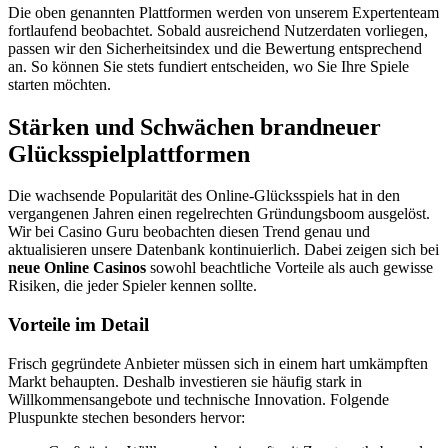
Die oben genannten Plattformen werden von unserem Expertenteam
fortlaufend beobachtet. Sobald ausreichend Nutzerdaten vorliegen,
passen wir den Sicherheitsindex und die Bewertung entsprechend
an. So können Sie stets fundiert entscheiden, wo Sie Ihre Spiele
starten möchten.
Stärken und Schwächen brandneuer
Glücksspielplattformen
Die wachsende Popularität des Online-Glücksspiels hat in den
vergangenen Jahren einen regelrechten Gründungsboom ausgelöst.
Wir bei Casino Guru beobachten diesen Trend genau und
aktualisieren unsere Datenbank kontinuierlich. Dabei zeigen sich bei
neue Online Casinos
sowohl beachtliche Vorteile als auch gewisse
Risiken, die jeder Spieler kennen sollte.
Vorteile im Detail
Frisch gegründete Anbieter müssen sich in einem hart umkämpften
Markt behaupten. Deshalb investieren sie häufig stark in
Willkommensangebote und technische Innovation. Folgende
Pluspunkte stechen besonders hervor: