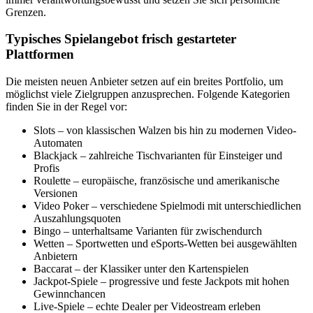
Grenzen.
Typisches Spielangebot frisch gestarteter
Plattformen
Die meisten neuen Anbieter setzen auf ein breites Portfolio, um
möglichst viele Zielgruppen anzusprechen. Folgende Kategorien
finden Sie in der Regel vor:
Slots – von klassischen Walzen bis hin zu modernen Video-
Automaten
Blackjack – zahlreiche Tischvarianten für Einsteiger und
Profis
Roulette – europäische, französische und amerikanische
Versionen
Video Poker – verschiedene Spielmodi mit unterschiedlichen
Auszahlungsquoten
Bingo – unterhaltsame Varianten für zwischendurch
Wetten – Sportwetten und eSports-Wetten bei ausgewählten
Anbietern
Baccarat – der Klassiker unter den Kartenspielen
Jackpot-Spiele – progressive und feste Jackpots mit hohen
Gewinnchancen
Live-Spiele – echte Dealer per Videostream erleben