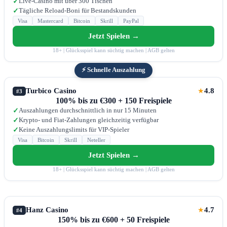
Live-Casino mit über 300 Tischen
✓
Tägliche Reload-Boni für Bestandskunden
✓
Visa
Mastercard
Bitcoin
Skrill
PayPal
Jetzt Spielen →
18+ | Glücksspiel kann süchtig machen | AGB gelten
⚡ Schnelle Auszahlung
Turbico Casino
4.8
★
#3
100% bis zu €300 + 150 Freispiele
Auszahlungen durchschnittlich in nur 15 Minuten
✓
Krypto- und Fiat-Zahlungen gleichzeitig verfügbar
✓
Keine Auszahlungslimits für VIP-Spieler
✓
Visa
Bitcoin
Skrill
Neteller
Jetzt Spielen →
18+ | Glücksspiel kann süchtig machen | AGB gelten
Hanz Casino
4.7
★
#4
150% bis zu €600 + 50 Freispiele