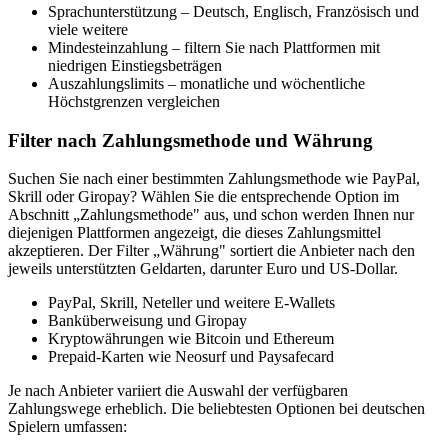
Sprachunterstützung – Deutsch, Englisch, Französisch und
viele weitere
Mindesteinzahlung – filtern Sie nach Plattformen mit
niedrigen Einstiegsbeträgen
Auszahlungslimits – monatliche und wöchentliche
Höchstgrenzen vergleichen
Filter nach Zahlungsmethode und Währung
Suchen Sie nach einer bestimmten Zahlungsmethode wie PayPal,
Skrill oder Giropay? Wählen Sie die entsprechende Option im
Abschnitt „Zahlungsmethode" aus, und schon werden Ihnen nur
diejenigen Plattformen angezeigt, die dieses Zahlungsmittel
akzeptieren. Der Filter „Währung" sortiert die Anbieter nach den
jeweils unterstützten Geldarten, darunter Euro und US-Dollar.
PayPal, Skrill, Neteller und weitere E-Wallets
Banküberweisung und Giropay
Kryptowährungen wie Bitcoin und Ethereum
Prepaid-Karten wie Neosurf und Paysafecard
Je nach Anbieter variiert die Auswahl der verfügbaren
Zahlungswege erheblich. Die beliebtesten Optionen bei deutschen
Spielern umfassen: