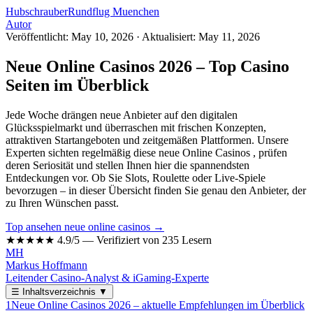
Hubschrauber
Rundflug Muenchen
Autor
Veröffentlicht: May 10, 2026
·
Aktualisiert: May 11, 2026
Neue Online Casinos 2026 – Top Casino
Seiten im Überblick
Jede Woche drängen neue Anbieter auf den digitalen
Glücksspielmarkt und überraschen mit frischen Konzepten,
attraktiven Startangeboten und zeitgemäßen Plattformen. Unsere
Experten sichten regelmäßig diese neue Online Casinos , prüfen
deren Seriosität und stellen Ihnen hier die spannendsten
Entdeckungen vor. Ob Sie Slots, Roulette oder Live-Spiele
bevorzugen – in dieser Übersicht finden Sie genau den Anbieter, der
zu Ihren Wünschen passt.
Top ansehen neue online casinos →
★★★★★
4.9/5 — Verifiziert von 235 Lesern
MH
Markus Hoffmann
Leitender Casino-Analyst & iGaming-Experte
☰
Inhaltsverzeichnis
▼
1
Neue Online Casinos 2026 – aktuelle Empfehlungen im Überblick