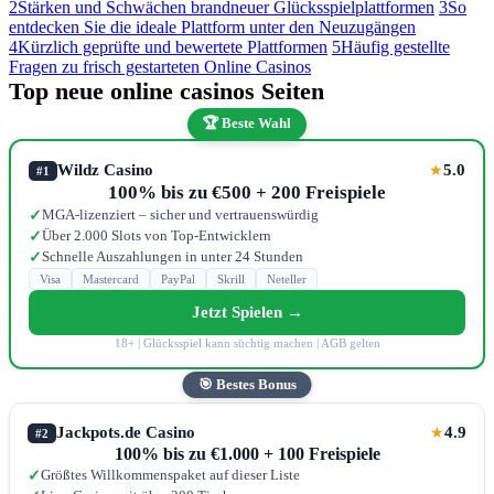
2
Stärken und Schwächen brandneuer Glücksspielplattformen
3
So
entdecken Sie die ideale Plattform unter den Neuzugängen
4
Kürzlich geprüfte und bewertete Plattformen
5
Häufig gestellte
Fragen zu frisch gestarteten Online Casinos
Top neue online casinos Seiten
🏆 Beste Wahl
Wildz Casino
5.0
★
#1
100% bis zu €500 + 200 Freispiele
MGA-lizenziert – sicher und vertrauenswürdig
✓
Über 2.000 Slots von Top-Entwicklern
✓
Schnelle Auszahlungen in unter 24 Stunden
✓
Visa
Mastercard
PayPal
Skrill
Neteller
Jetzt Spielen →
18+ | Glücksspiel kann süchtig machen | AGB gelten
🎯 Bestes Bonus
Jackpots.de Casino
4.9
★
#2
100% bis zu €1.000 + 100 Freispiele
Größtes Willkommenspaket auf dieser Liste
✓