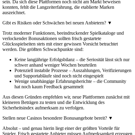
sein. Da sich diese Plattformen noch nicht am Markt beweisen
konnten, fehlt die Langzeiterfahrung, die etablierte Marken
auszeichnet.
Gibt es Risiken oder Schwächen bei neuen Anbietern?
▼
Trotz moderner Funktionen, beeindruckender Spielkataloge und
verlockender Bonusaktionen sollten frisch gestartete
Glücksspielseiten stets mit einer gewissen Vorsicht betrachtet
werden. Die größten Schwachpunkte sind:
Keine langjährige Erfolgsbilanz – die Seriosität lässt sich nur
schwer anhand weniger Wochen beurteilen
Potenziell instabile Prozesse – Auszahlungen, Verifizierungen
und Supportabläufe sind noch nicht eingespielt
Wenige unabhängige Erfahrungsberichte – die Community
hat noch kaum Feedback gesammelt
Aus diesen Gründen empfehlen wir, neue Plattformen zunächst mit
kleineren Beträgen zu testen und die Entwicklung des
Sicherheitsindex aufmerksam zu verfolgen.
Stellen neue Casinos besondere Bonusangebote bereit?
▼
Absolut – und genau hierin liegt einer der größten Vorteile für
Spieler. Frisch gestartete Anbieter müssen Aufmerksamkeit erzeugen