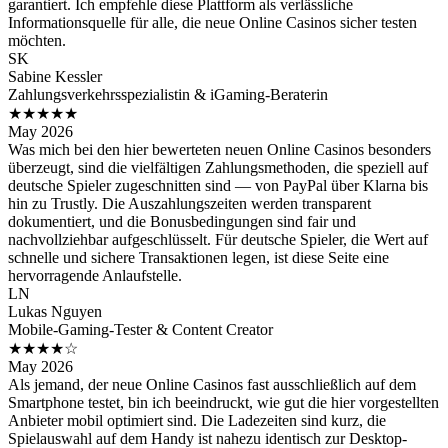
garantiert. Ich empfehle diese Plattform als verlässliche
Informationsquelle für alle, die neue Online Casinos sicher testen
möchten.
SK
Sabine Kessler
Zahlungsverkehrsspezialistin & iGaming-Beraterin
★★★★★
May 2026
Was mich bei den hier bewerteten neuen Online Casinos besonders
überzeugt, sind die vielfältigen Zahlungsmethoden, die speziell auf
deutsche Spieler zugeschnitten sind — von PayPal über Klarna bis
hin zu Trustly. Die Auszahlungszeiten werden transparent
dokumentiert, und die Bonusbedingungen sind fair und
nachvollziehbar aufgeschlüsselt. Für deutsche Spieler, die Wert auf
schnelle und sichere Transaktionen legen, ist diese Seite eine
hervorragende Anlaufstelle.
LN
Lukas Nguyen
Mobile-Gaming-Tester & Content Creator
★★★★☆
May 2026
Als jemand, der neue Online Casinos fast ausschließlich auf dem
Smartphone testet, bin ich beeindruckt, wie gut die hier vorgestellten
Anbieter mobil optimiert sind. Die Ladezeiten sind kurz, die
Spielauswahl auf dem Handy ist nahezu identisch zur Desktop-