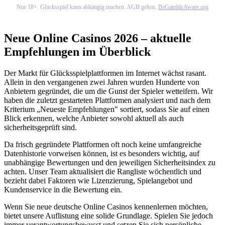
Nur 18+. Glücksspiel kann abhängig machen. AGB gelten.
BeGambleAware.org
Neue Online Casinos 2026 – aktuelle
Empfehlungen im Überblick
Der Markt für Glücksspielplattformen im Internet wächst rasant.
Allein in den vergangenen zwei Jahren wurden Hunderte von
Anbietern gegründet, die um die Gunst der Spieler wetteifern. Wir
haben die zuletzt gestarteten Plattformen analysiert und nach dem
Kriterium „Neueste Empfehlungen" sortiert, sodass Sie auf einen
Blick erkennen, welche Anbieter sowohl aktuell als auch
sicherheitsgeprüft sind.
Da frisch gegründete Plattformen oft noch keine umfangreiche
Datenhistorie vorweisen können, ist es besonders wichtig, auf
unabhängige Bewertungen und den jeweiligen Sicherheitsindex zu
achten. Unser Team aktualisiert die Rangliste wöchentlich und
bezieht dabei Faktoren wie Lizenzierung, Spielangebot und
Kundenservice in die Bewertung ein.
Wenn Sie neue deutsche Online Casinos kennenlernen möchten,
bietet unsere Auflistung eine solide Grundlage. Spielen Sie jedoch
immer verantwortungsbewusst und setzen Sie sich persönliche