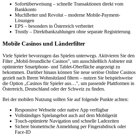
Sofortüberweisung – schnelle Transaktionen direkt vom
Bankkonto
MuchBetter und Revolut – moderne Mobile-Payment-
Lösungen
EPS – besonders in Österreich verbreitet
Trustly – Direktbankzahlungen ohne separate Registrierung
Mobile Casinos und Länderfilter
Viele Spieler bevorzugen das Spielen unterwegs. Aktivieren Sie den
Filter „Mobil-freundliche Casinos", um ausschließlich Anbieter mit
optimierter Smartphone- und Tablet-Oberfläche angezeigt zu
bekommen. Darüber hinaus können Sie neue seriöse Online Casinos
gezielt nach Ihrem Wohnsitzland filtern – nutzen Sie beispielsweise
die Option „Casinos für Spieler aus…", um passende Plattformen in
Österreich, Deutschland oder der Schweiz zu finden.
Bei der mobilen Nutzung sollten Sie auf folgende Punkte achten:
Responsive Webseite oder native App verfügbar
Vollständiges Spielangebot auch auf dem Mobilgerät
Touch-optimierte Navigation und schnelle Ladezeiten
Sichere biometrische Anmeldung per Fingerabdruck oder
Face-ID