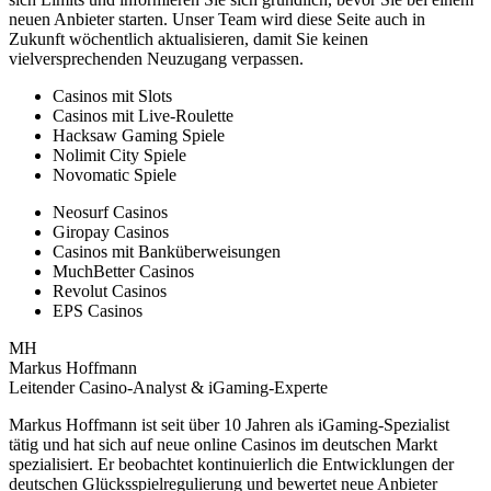
neuen Anbieter starten. Unser Team wird diese Seite auch in
Zukunft wöchentlich aktualisieren, damit Sie keinen
vielversprechenden Neuzugang verpassen.
Casinos mit Slots
Casinos mit Live-Roulette
Hacksaw Gaming Spiele
Nolimit City Spiele
Novomatic Spiele
Neosurf Casinos
Giropay Casinos
Casinos mit Banküberweisungen
MuchBetter Casinos
Revolut Casinos
EPS Casinos
MH
Markus Hoffmann
Leitender Casino-Analyst & iGaming-Experte
Markus Hoffmann ist seit über 10 Jahren als iGaming-Spezialist
tätig und hat sich auf neue online Casinos im deutschen Markt
spezialisiert. Er beobachtet kontinuierlich die Entwicklungen der
deutschen Glücksspielregulierung und bewertet neue Anbieter