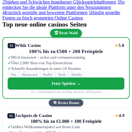
2
Stärken und Schwächen brandneuer Glücksspielplattformen
3
So
entdecken Sie die ideale Plattform unter den Neuzugängen
4
Kürzlich geprüfte und bewertete Plattformen
5
Häufig gestellte
Fragen zu frisch gestarteten Online Casinos
Top neue online casinos Seiten
🏆 Beste Wahl
Wildz Casino
5.0
★
#1
100% bis zu €500 + 200 Freispiele
MGA-lizenziert – sicher und vertrauenswürdig
✓
Über 2.000 Slots von Top-Entwicklern
✓
Schnelle Auszahlungen in unter 24 Stunden
✓
Visa
Mastercard
PayPal
Skrill
Neteller
Jetzt Spielen →
18+ | Glücksspiel kann süchtig machen | AGB gelten
🎯 Bestes Bonus
Jackpots.de Casino
4.9
★
#2
100% bis zu €1.000 + 100 Freispiele
Größtes Willkommenspaket auf dieser Liste
✓