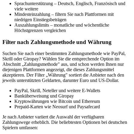
Sprachunterstützung – Deutsch, Englisch, Französisch und
viele weitere
Mindesteinzahlung – filtern Sie nach Plattformen mit
niedrigen Einstiegsbeträgen
Auszahlungslimits – monatliche und wöchentliche
Höchstgrenzen vergleichen
Filter nach Zahlungsmethode und Währung
Suchen Sie nach einer bestimmten Zahlungsmethode wie PayPal,
Skrill oder Giropay? Wählen Sie die entsprechende Option im
Abschnitt „Zahlungsmethode" aus, und schon werden Ihnen nur
diejenigen Plattformen angezeigt, die dieses Zahlungsmittel
akzeptieren. Der Filter „Währung" sortiert die Anbieter nach den
jeweils unterstützten Geldarten, darunter Euro und US-Dollar.
PayPal, Skrill, Neteller und weitere E-Wallets
Banküberweisung und Giropay
Kryptowährungen wie Bitcoin und Ethereum
Prepaid-Karten wie Neosurf und Paysafecard
Je nach Anbieter variiert die Auswahl der verfügbaren
Zahlungswege erheblich. Die beliebtesten Optionen bei deutschen
Spielern umfassen: