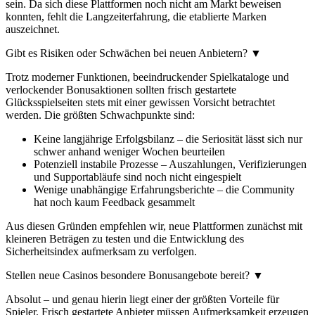
sein. Da sich diese Plattformen noch nicht am Markt beweisen
konnten, fehlt die Langzeiterfahrung, die etablierte Marken
auszeichnet.
Gibt es Risiken oder Schwächen bei neuen Anbietern?
▼
Trotz moderner Funktionen, beeindruckender Spielkataloge und
verlockender Bonusaktionen sollten frisch gestartete
Glücksspielseiten stets mit einer gewissen Vorsicht betrachtet
werden. Die größten Schwachpunkte sind:
Keine langjährige Erfolgsbilanz – die Seriosität lässt sich nur
schwer anhand weniger Wochen beurteilen
Potenziell instabile Prozesse – Auszahlungen, Verifizierungen
und Supportabläufe sind noch nicht eingespielt
Wenige unabhängige Erfahrungsberichte – die Community
hat noch kaum Feedback gesammelt
Aus diesen Gründen empfehlen wir, neue Plattformen zunächst mit
kleineren Beträgen zu testen und die Entwicklung des
Sicherheitsindex aufmerksam zu verfolgen.
Stellen neue Casinos besondere Bonusangebote bereit?
▼
Absolut – und genau hierin liegt einer der größten Vorteile für
Spieler. Frisch gestartete Anbieter müssen Aufmerksamkeit erzeugen