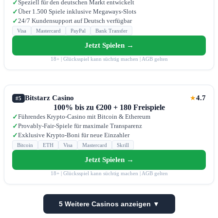
Speziell für den deutschen Markt entwickelt
✓
Über 1.500 Spiele inklusive Megaways-Slots
✓
24/7 Kundensupport auf Deutsch verfügbar
✓
Visa
Mastercard
PayPal
Bank Transfer
Jetzt Spielen →
18+ | Glücksspiel kann süchtig machen | AGB gelten
Bitstarz Casino
4.7
★
#5
100% bis zu €200 + 180 Freispiele
Führendes Krypto-Casino mit Bitcoin & Ethereum
✓
Provably-Fair-Spiele für maximale Transparenz
✓
Exklusive Krypto-Boni für neue Einzahler
✓
Bitcoin
ETH
Visa
Mastercard
Skrill
Jetzt Spielen →
18+ | Glücksspiel kann süchtig machen | AGB gelten
5 Weitere Casinos anzeigen ▼