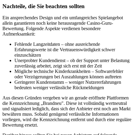
Nachteile, die Sie beachten sollten
Ein ansprechendes Design und ein umfangreiches Spielangebot
allein garantieren noch keine herausragende Casino-Guru-
Bewertung. Folgende Aspekte verdienen besondere
Aufmerksamkeit:
Fehlende Langzeitdaten – ohne ausreichende
Erfahrungswerte ist die Vertrauenswürdigkeit schwer
einzuschätzen
Unerprobter Kundendienst – ob der Support unter Belastung
zuverlässig arbeitet, zeigt sich erst mit der Zeit
Mögliche technische Kinderkrankheiten – Softwarefehler
oder Verzögerungen bei Auszahlungen können auftreten
Geringerer Kundenstamm – weniger Nutzererfahrungen
bedeuten weniger verlässliche Rückmeldungen
Aus diesen Gründen vergeben wir an gerade eröffnete Plattformen
die Kennzeichnung „Brandneu". Diese ist vollständig wertneutral
und signalisiert lediglich, dass sich der Anbieter erst noch am Markt
bewähren muss. Sobald genügend verlässliche Informationen
vorliegen, wird die Kennzeichnung entfernt und durch eine reguläre
Bewertung ersetzt.