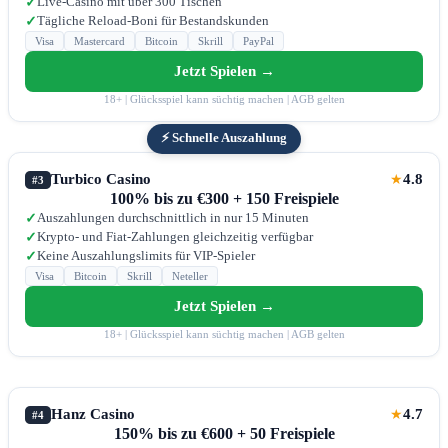
Live-Casino mit über 300 Tischen
✓
Tägliche Reload-Boni für Bestandskunden
✓
Visa
Mastercard
Bitcoin
Skrill
PayPal
Jetzt Spielen →
18+ | Glücksspiel kann süchtig machen | AGB gelten
⚡ Schnelle Auszahlung
Turbico Casino
4.8
★
#3
100% bis zu €300 + 150 Freispiele
Auszahlungen durchschnittlich in nur 15 Minuten
✓
Krypto- und Fiat-Zahlungen gleichzeitig verfügbar
✓
Keine Auszahlungslimits für VIP-Spieler
✓
Visa
Bitcoin
Skrill
Neteller
Jetzt Spielen →
18+ | Glücksspiel kann süchtig machen | AGB gelten
Hanz Casino
4.7
★
#4
150% bis zu €600 + 50 Freispiele