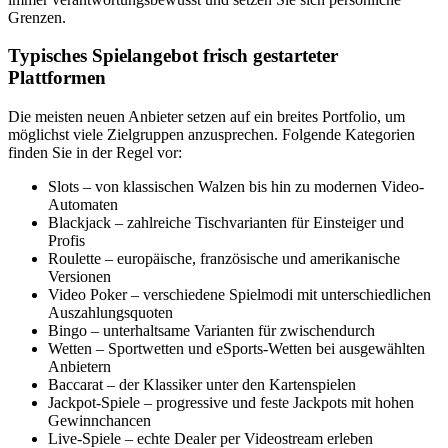
Grenzen.
Typisches Spielangebot frisch gestarteter
Plattformen
Die meisten neuen Anbieter setzen auf ein breites Portfolio, um
möglichst viele Zielgruppen anzusprechen. Folgende Kategorien
finden Sie in der Regel vor:
Slots – von klassischen Walzen bis hin zu modernen Video-
Automaten
Blackjack – zahlreiche Tischvarianten für Einsteiger und
Profis
Roulette – europäische, französische und amerikanische
Versionen
Video Poker – verschiedene Spielmodi mit unterschiedlichen
Auszahlungsquoten
Bingo – unterhaltsame Varianten für zwischendurch
Wetten – Sportwetten und eSports-Wetten bei ausgewählten
Anbietern
Baccarat – der Klassiker unter den Kartenspielen
Jackpot-Spiele – progressive und feste Jackpots mit hohen
Gewinnchancen
Live-Spiele – echte Dealer per Videostream erleben