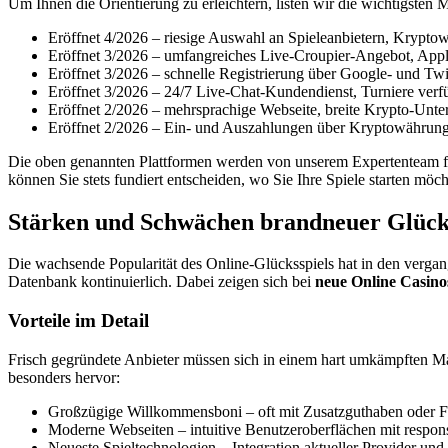
Um Ihnen die Orientierung zu erleichtern, listen wir die wichtigste
Eröffnet 4/2026 – riesige Auswahl an Spieleanbietern, Krypto
Eröffnet 3/2026 – umfangreiches Live-Croupier-Angebot, App
Eröffnet 3/2026 – schnelle Registrierung über Google- und Tw
Eröffnet 3/2026 – 24/7 Live-Chat-Kundendienst, Turniere verf
Eröffnet 2/2026 – mehrsprachige Webseite, breite Krypto-Unte
Eröffnet 2/2026 – Ein- und Auszahlungen über Kryptowährunge
Die oben genannten Plattformen werden von unserem Expertenteam for
können Sie stets fundiert entscheiden, wo Sie Ihre Spiele starten möch
Stärken und Schwächen brandneuer Glück
Die wachsende Popularität des Online-Glücksspiels hat in den verga
Datenbank kontinuierlich. Dabei zeigen sich bei
neue Online Casino
Vorteile im Detail
Frisch gegründete Anbieter müssen sich in einem hart umkämpften Ma
besonders hervor:
Großzügige Willkommensboni – oft mit Zusatzguthaben oder Fre
Moderne Webseiten – intuitive Benutzeroberflächen mit respo
Neueste Spieltechnologien – Integration aktueller Provider un