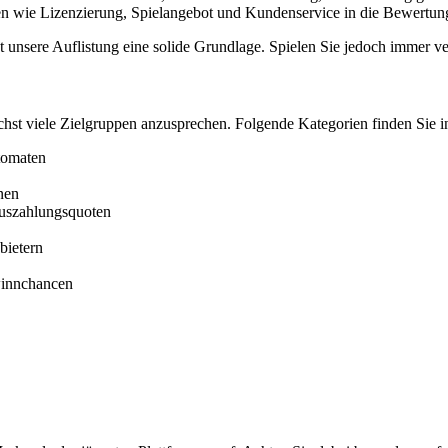
ren wie Lizenzierung, Spielangebot und Kundenservice in die Bewertung
 unsere Auflistung eine solide Grundlage. Spielen Sie jedoch immer v
ichst viele Zielgruppen anzusprechen. Folgende Kategorien finden Sie i
tomaten
nen
Auszahlungsquoten
bietern
winnchancen