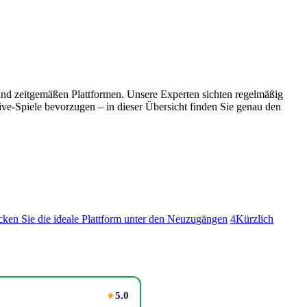
und zeitgemäßen Plattformen. Unsere Experten sichten regelmäßig
Live-Spiele bevorzugen – in dieser Übersicht finden Sie genau den
cken Sie die ideale Plattform unter den Neuzugängen
4
Kürzlich
5.0
★