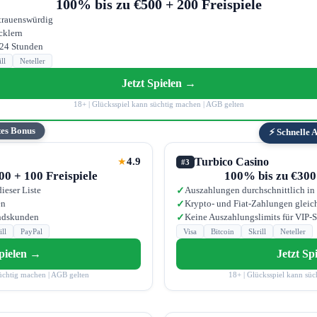
100% bis zu €500 + 200 Freispiele
rtrauenswürdig
cklern
 24 Stunden
ll
Neteller
Jetzt Spielen →
18+ | Glücksspiel kann süchtig machen | AGB gelten
tes Bonus
⚡ Schnelle 
Turbico Casino
4.9
★
#3
00 + 100 Freispiele
100% bis zu €300 
ieser Liste
Auszahlungen durchschnittlich in
✓
en
Krypto- und Fiat-Zahlungen gleich
✓
andskunden
Keine Auszahlungslimits für VIP-S
✓
ill
PayPal
Visa
Bitcoin
Skrill
Neteller
Spielen →
Jetzt Sp
süchtig machen | AGB gelten
18+ | Glücksspiel kann süc