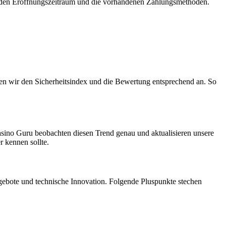
auf den Eröffnungszeitraum und die vorhandenen Zahlungsmethoden.
en wir den Sicherheitsindex und die Bewertung entsprechend an. So
sino Guru beobachten diesen Trend genau und aktualisieren unsere
r kennen sollte.
gebote und technische Innovation. Folgende Pluspunkte stechen