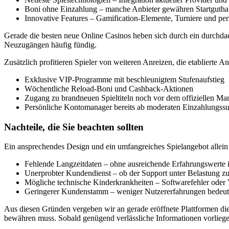
Boni ohne Einzahlung – manche Anbieter gewähren Startgutha
Innovative Features – Gamification-Elemente, Turniere und per
Gerade die besten neue Online Casinos heben sich durch ein durchdac
Neuzugängen häufig fündig.
Zusätzlich profitieren Spieler von weiteren Anreizen, die etablierte An
Exklusive VIP-Programme mit beschleunigtem Stufenaufstieg
Wöchentliche Reload-Boni und Cashback-Aktionen
Zugang zu brandneuen Spieltiteln noch vor dem offiziellen Mar
Persönliche Kontomanager bereits ab moderaten Einzahlungs
Nachteile, die Sie beachten sollten
Ein ansprechendes Design und ein umfangreiches Spielangebot allei
Fehlende Langzeitdaten – ohne ausreichende Erfahrungswerte i
Unerprobter Kundendienst – ob der Support unter Belastung zuver
Mögliche technische Kinderkrankheiten – Softwarefehler oder
Geringerer Kundenstamm – weniger Nutzererfahrungen bedeut
Aus diesen Gründen vergeben wir an gerade eröffnete Plattformen die 
bewähren muss. Sobald genügend verlässliche Informationen vorliege