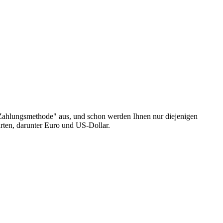
„Zahlungsmethode" aus, und schon werden Ihnen nur diejenigen
arten, darunter Euro und US-Dollar.