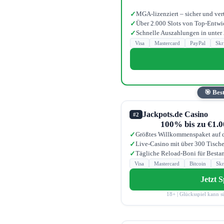
MGA-lizenziert – sicher und ve
✓
Über 2.000 Slots von Top-Entwi
✓
Schnelle Auszahlungen in unter
✓
Visa
Mastercard
PayPal
Skri
🎯 Bes
Jackpots.de Casino
#2
100% bis zu €1.0
Größtes Willkommenspaket auf d
✓
Live-Casino mit über 300 Tisch
✓
Tägliche Reload-Boni für Best
✓
Visa
Mastercard
Bitcoin
Skr
Jetzt 
18+ | Glücksspiel kann 