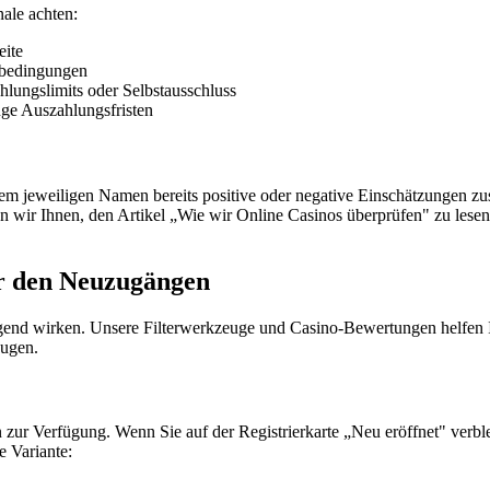
ale achten:
eite
zbedingungen
lungslimits oder Selbstausschluss
ge Auszahlungsfristen
 dem jeweiligen Namen bereits positive oder negative Einschätzungen 
wir Ihnen, den Artikel „Wie wir Online Casinos überprüfen" zu lesen. 
er den Neuzugängen
end wirken. Unsere Filterwerkzeuge und Casino-Bewertungen helfen Ih
zugen.
en zur Verfügung. Wenn Sie auf der Registrierkarte „Neu eröffnet" verb
 Variante: