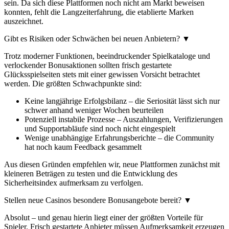
sein. Da sich diese Plattformen noch nicht am Markt beweisen
konnten, fehlt die Langzeiterfahrung, die etablierte Marken
auszeichnet.
Gibt es Risiken oder Schwächen bei neuen Anbietern?
▼
Trotz moderner Funktionen, beeindruckender Spielkataloge und
verlockender Bonusaktionen sollten frisch gestartete
Glücksspielseiten stets mit einer gewissen Vorsicht betrachtet
werden. Die größten Schwachpunkte sind:
Keine langjährige Erfolgsbilanz – die Seriosität lässt sich nur
schwer anhand weniger Wochen beurteilen
Potenziell instabile Prozesse – Auszahlungen, Verifizierungen
und Supportabläufe sind noch nicht eingespielt
Wenige unabhängige Erfahrungsberichte – die Community
hat noch kaum Feedback gesammelt
Aus diesen Gründen empfehlen wir, neue Plattformen zunächst mit
kleineren Beträgen zu testen und die Entwicklung des
Sicherheitsindex aufmerksam zu verfolgen.
Stellen neue Casinos besondere Bonusangebote bereit?
▼
Absolut – und genau hierin liegt einer der größten Vorteile für
Spieler. Frisch gestartete Anbieter müssen Aufmerksamkeit erzeugen