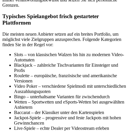
Grenzen.
Typisches Spielangebot frisch gestarteter
Plattformen
Die meisten neuen Anbieter setzen auf ein breites Portfolio, um
möglichst viele Zielgruppen anzusprechen. Folgende Kategorien
finden Sie in der Regel vor:
Slots – von klassischen Walzen bis hin zu modernen Video-
Automaten
Blackjack – zahlreiche Tischvarianten für Einsteiger und
Profis
Roulette – europäische, französische und amerikanische
Versionen
Video Poker – verschiedene Spielmodi mit unterschiedlichen
Auszahlungsquoten
Bingo – unterhaltsame Varianten für zwischendurch
Wetten – Sportwetten und eSports-Wetten bei ausgewählten
Anbietern
Baccarat – der Klassiker unter den Kartenspielen
Jackpot-Spiele – progressive und feste Jackpots mit hohen
Gewinnchancen
Live-Spiele – echte Dealer per Videostream erleben