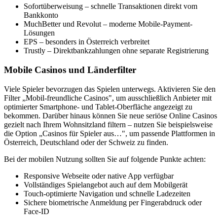
Sofortüberweisung – schnelle Transaktionen direkt vom
Bankkonto
MuchBetter und Revolut – moderne Mobile-Payment-
Lösungen
EPS – besonders in Österreich verbreitet
Trustly – Direktbankzahlungen ohne separate Registrierung
Mobile Casinos und Länderfilter
Viele Spieler bevorzugen das Spielen unterwegs. Aktivieren Sie den
Filter „Mobil-freundliche Casinos", um ausschließlich Anbieter mit
optimierter Smartphone- und Tablet-Oberfläche angezeigt zu
bekommen. Darüber hinaus können Sie neue seriöse Online Casinos
gezielt nach Ihrem Wohnsitzland filtern – nutzen Sie beispielsweise
die Option „Casinos für Spieler aus…", um passende Plattformen in
Österreich, Deutschland oder der Schweiz zu finden.
Bei der mobilen Nutzung sollten Sie auf folgende Punkte achten:
Responsive Webseite oder native App verfügbar
Vollständiges Spielangebot auch auf dem Mobilgerät
Touch-optimierte Navigation und schnelle Ladezeiten
Sichere biometrische Anmeldung per Fingerabdruck oder
Face-ID