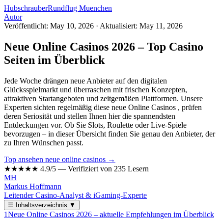
Hubschrauber
Rundflug Muenchen
Autor
Veröffentlicht: May 10, 2026
·
Aktualisiert: May 11, 2026
Neue Online Casinos 2026 – Top Casino
Seiten im Überblick
Jede Woche drängen neue Anbieter auf den digitalen
Glücksspielmarkt und überraschen mit frischen Konzepten,
attraktiven Startangeboten und zeitgemäßen Plattformen. Unsere
Experten sichten regelmäßig diese neue Online Casinos , prüfen
deren Seriosität und stellen Ihnen hier die spannendsten
Entdeckungen vor. Ob Sie Slots, Roulette oder Live-Spiele
bevorzugen – in dieser Übersicht finden Sie genau den Anbieter, der
zu Ihren Wünschen passt.
Top ansehen neue online casinos →
★★★★★
4.9/5 — Verifiziert von 235 Lesern
MH
Markus Hoffmann
Leitender Casino-Analyst & iGaming-Experte
☰
Inhaltsverzeichnis
▼
1
Neue Online Casinos 2026 – aktuelle Empfehlungen im Überblick