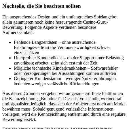
Nachteile, die Sie beachten sollten
Ein ansprechendes Design und ein umfangreiches Spielangebot
allein garantieren noch keine herausragende Casino-Guru-
Bewertung. Folgende Aspekte verdienen besondere
Aufmerksamkeit:
Fehlende Langzeitdaten – ohne ausreichende
Erfahrungswerte ist die Vertrauenswürdigkeit schwer
einzuschätzen
Unerprobter Kundendienst – ob der Support unter Belastung
zuverlässig arbeitet, zeigt sich erst mit der Zeit
Mögliche technische Kinderkrankheiten – Softwarefehler
oder Verzögerungen bei Auszahlungen können auftreten
Geringerer Kundenstamm – weniger Nutzererfahrungen
bedeuten weniger verlässliche Rückmeldungen
Aus diesen Gründen vergeben wir an gerade eröffnete Plattformen
die Kennzeichnung „Brandneu". Diese ist vollständig wertneutral
und signalisiert lediglich, dass sich der Anbieter erst noch am Markt
bewähren muss. Sobald genügend verlässliche Informationen
vorliegen, wird die Kennzeichnung entfernt und durch eine reguläre
Bewertung ersetzt.