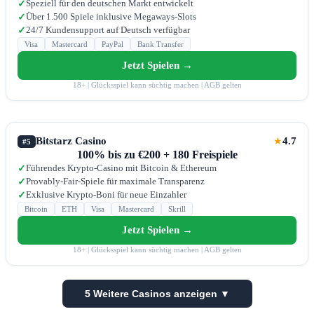
Speziell für den deutschen Markt entwickelt
✓
Über 1.500 Spiele inklusive Megaways-Slots
✓
24/7 Kundensupport auf Deutsch verfügbar
✓
Visa
Mastercard
PayPal
Bank Transfer
Jetzt Spielen →
18+ | Glücksspiel kann süchtig machen | AGB gelten
Bitstarz Casino
4.7
★
#5
100% bis zu €200 + 180 Freispiele
Führendes Krypto-Casino mit Bitcoin & Ethereum
✓
Provably-Fair-Spiele für maximale Transparenz
✓
Exklusive Krypto-Boni für neue Einzahler
✓
Bitcoin
ETH
Visa
Mastercard
Skrill
Jetzt Spielen →
18+ | Glücksspiel kann süchtig machen | AGB gelten
5 Weitere Casinos anzeigen ▼