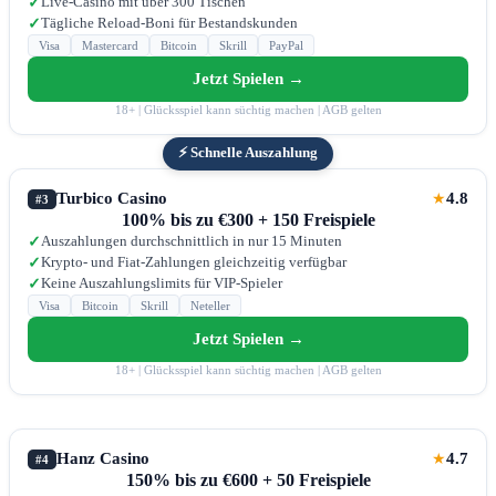
Live-Casino mit über 300 Tischen
✓
Tägliche Reload-Boni für Bestandskunden
✓
Visa
Mastercard
Bitcoin
Skrill
PayPal
Jetzt Spielen →
18+ | Glücksspiel kann süchtig machen | AGB gelten
⚡ Schnelle Auszahlung
Turbico Casino
4.8
★
#3
100% bis zu €300 + 150 Freispiele
Auszahlungen durchschnittlich in nur 15 Minuten
✓
Krypto- und Fiat-Zahlungen gleichzeitig verfügbar
✓
Keine Auszahlungslimits für VIP-Spieler
✓
Visa
Bitcoin
Skrill
Neteller
Jetzt Spielen →
18+ | Glücksspiel kann süchtig machen | AGB gelten
Hanz Casino
4.7
★
#4
150% bis zu €600 + 50 Freispiele