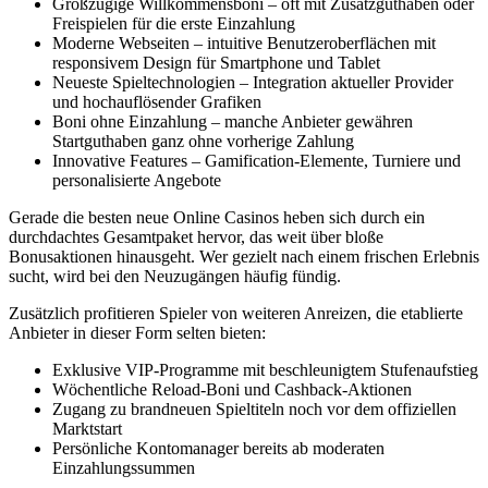
Großzügige Willkommensboni – oft mit Zusatzguthaben oder
Freispielen für die erste Einzahlung
Moderne Webseiten – intuitive Benutzeroberflächen mit
responsivem Design für Smartphone und Tablet
Neueste Spieltechnologien – Integration aktueller Provider
und hochauflösender Grafiken
Boni ohne Einzahlung – manche Anbieter gewähren
Startguthaben ganz ohne vorherige Zahlung
Innovative Features – Gamification-Elemente, Turniere und
personalisierte Angebote
Gerade die besten neue Online Casinos heben sich durch ein
durchdachtes Gesamtpaket hervor, das weit über bloße
Bonusaktionen hinausgeht. Wer gezielt nach einem frischen Erlebnis
sucht, wird bei den Neuzugängen häufig fündig.
Zusätzlich profitieren Spieler von weiteren Anreizen, die etablierte
Anbieter in dieser Form selten bieten:
Exklusive VIP-Programme mit beschleunigtem Stufenaufstieg
Wöchentliche Reload-Boni und Cashback-Aktionen
Zugang zu brandneuen Spieltiteln noch vor dem offiziellen
Marktstart
Persönliche Kontomanager bereits ab moderaten
Einzahlungssummen