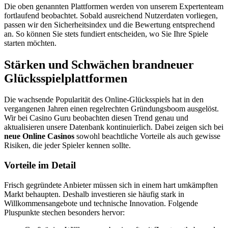
Die oben genannten Plattformen werden von unserem Expertenteam
fortlaufend beobachtet. Sobald ausreichend Nutzerdaten vorliegen,
passen wir den Sicherheitsindex und die Bewertung entsprechend
an. So können Sie stets fundiert entscheiden, wo Sie Ihre Spiele
starten möchten.
Stärken und Schwächen brandneuer
Glücksspielplattformen
Die wachsende Popularität des Online-Glücksspiels hat in den
vergangenen Jahren einen regelrechten Gründungsboom ausgelöst.
Wir bei Casino Guru beobachten diesen Trend genau und
aktualisieren unsere Datenbank kontinuierlich. Dabei zeigen sich bei
neue Online Casinos
sowohl beachtliche Vorteile als auch gewisse
Risiken, die jeder Spieler kennen sollte.
Vorteile im Detail
Frisch gegründete Anbieter müssen sich in einem hart umkämpften
Markt behaupten. Deshalb investieren sie häufig stark in
Willkommensangebote und technische Innovation. Folgende
Pluspunkte stechen besonders hervor: