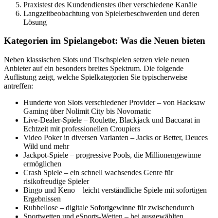
Praxistest des Kundendienstes über verschiedene Kanäle
Langzeitbeobachtung von Spielerbeschwerden und deren
Lösung
Kategorien im Spielangebot: Was die Neuen bieten
Neben klassischen Slots und Tischspielen setzen viele neuen
Anbieter auf ein besonders breites Spektrum. Die folgende
Auflistung zeigt, welche Spielkategorien Sie typischerweise
antreffen:
Hunderte von Slots verschiedener Provider – von Hacksaw
Gaming über Nolimit City bis Novomatic
Live-Dealer-Spiele – Roulette, Blackjack und Baccarat in
Echtzeit mit professionellen Croupiers
Video Poker in diversen Varianten – Jacks or Better, Deuces
Wild und mehr
Jackpot-Spiele – progressive Pools, die Millionengewinne
ermöglichen
Crash Spiele – ein schnell wachsendes Genre für
risikofreudige Spieler
Bingo und Keno – leicht verständliche Spiele mit sofortigen
Ergebnissen
Rubbellose – digitale Sofortgewinne für zwischendurch
Sportwetten und eSports-Wetten – bei ausgewählten