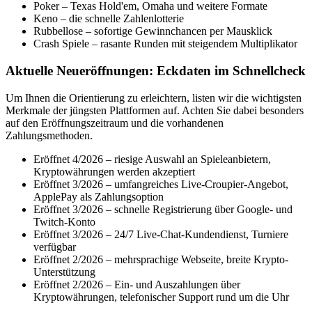
Poker – Texas Hold'em, Omaha und weitere Formate
Keno – die schnelle Zahlenlotterie
Rubbellose – sofortige Gewinnchancen per Mausklick
Crash Spiele – rasante Runden mit steigendem Multiplikator
Aktuelle Neueröffnungen: Eckdaten im Schnellcheck
Um Ihnen die Orientierung zu erleichtern, listen wir die wichtigsten
Merkmale der jüngsten Plattformen auf. Achten Sie dabei besonders
auf den Eröffnungszeitraum und die vorhandenen
Zahlungsmethoden.
Eröffnet 4/2026 – riesige Auswahl an Spieleanbietern,
Kryptowährungen werden akzeptiert
Eröffnet 3/2026 – umfangreiches Live-Croupier-Angebot,
ApplePay als Zahlungsoption
Eröffnet 3/2026 – schnelle Registrierung über Google- und
Twitch-Konto
Eröffnet 3/2026 – 24/7 Live-Chat-Kundendienst, Turniere
verfügbar
Eröffnet 2/2026 – mehrsprachige Webseite, breite Krypto-
Unterstützung
Eröffnet 2/2026 – Ein- und Auszahlungen über
Kryptowährungen, telefonischer Support rund um die Uhr