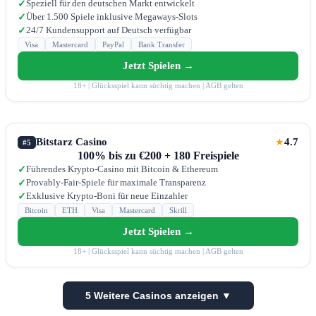
Speziell für den deutschen Markt entwickelt
✓
Über 1.500 Spiele inklusive Megaways-Slots
✓
24/7 Kundensupport auf Deutsch verfügbar
✓
Visa
Mastercard
PayPal
Bank Transfer
Jetzt Spielen →
18+ | Glücksspiel kann süchtig machen | AGB gelten
Bitstarz Casino
4.7
★
#5
100% bis zu €200 + 180 Freispiele
Führendes Krypto-Casino mit Bitcoin & Ethereum
✓
Provably-Fair-Spiele für maximale Transparenz
✓
Exklusive Krypto-Boni für neue Einzahler
✓
Bitcoin
ETH
Visa
Mastercard
Skrill
Jetzt Spielen →
18+ | Glücksspiel kann süchtig machen | AGB gelten
5 Weitere Casinos anzeigen ▼