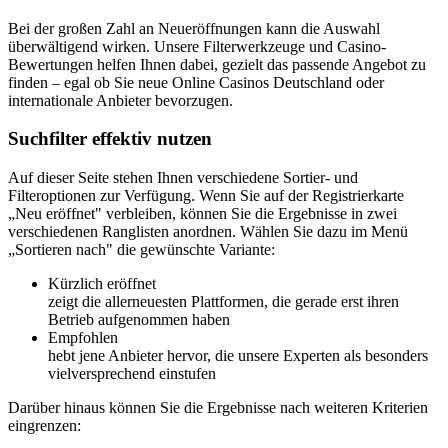
Bei der großen Zahl an Neueröffnungen kann die Auswahl
überwältigend wirken. Unsere Filterwerkzeuge und Casino-
Bewertungen helfen Ihnen dabei, gezielt das passende Angebot zu
finden – egal ob Sie neue Online Casinos Deutschland oder
internationale Anbieter bevorzugen.
Suchfilter effektiv nutzen
Auf dieser Seite stehen Ihnen verschiedene Sortier- und
Filteroptionen zur Verfügung. Wenn Sie auf der Registrierkarte
„Neu eröffnet" verbleiben, können Sie die Ergebnisse in zwei
verschiedenen Ranglisten anordnen. Wählen Sie dazu im Menü
„Sortieren nach" die gewünschte Variante:
Kürzlich eröffnet
zeigt die allerneuesten Plattformen, die gerade erst ihren
Betrieb aufgenommen haben
Empfohlen
hebt jene Anbieter hervor, die unsere Experten als besonders
vielversprechend einstufen
Darüber hinaus können Sie die Ergebnisse nach weiteren Kriterien
eingrenzen: