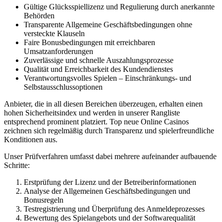
Gültige Glücksspiellizenz und Regulierung durch anerkannte
Behörden
Transparente Allgemeine Geschäftsbedingungen ohne
versteckte Klauseln
Faire Bonusbedingungen mit erreichbaren
Umsatzanforderungen
Zuverlässige und schnelle Auszahlungsprozesse
Qualität und Erreichbarkeit des Kundendienstes
Verantwortungsvolles Spielen – Einschränkungs- und
Selbstausschlussoptionen
Anbieter, die in all diesen Bereichen überzeugen, erhalten einen
hohen Sicherheitsindex und werden in unserer Rangliste
entsprechend prominent platziert. Top neue Online Casinos
zeichnen sich regelmäßig durch Transparenz und spielerfreundliche
Konditionen aus.
Unser Prüfverfahren umfasst dabei mehrere aufeinander aufbauende
Schritte:
Erstprüfung der Lizenz und der Betreiberinformationen
Analyse der Allgemeinen Geschäftsbedingungen und
Bonusregeln
Testregistrierung und Überprüfung des Anmeldeprozesses
Bewertung des Spielangebots und der Softwarequalität