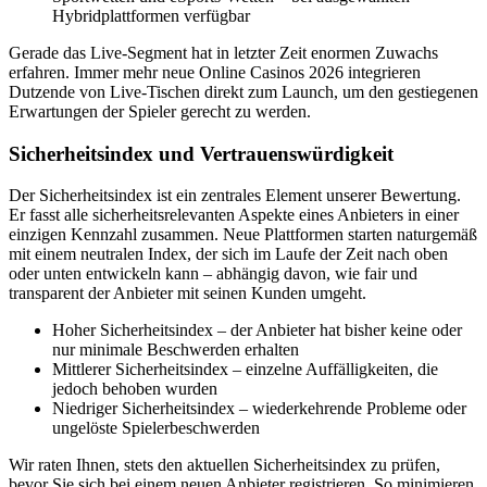
Hybridplattformen verfügbar
Gerade das Live-Segment hat in letzter Zeit enormen Zuwachs
erfahren. Immer mehr neue Online Casinos 2026 integrieren
Dutzende von Live-Tischen direkt zum Launch, um den gestiegenen
Erwartungen der Spieler gerecht zu werden.
Sicherheitsindex und Vertrauenswürdigkeit
Der Sicherheitsindex ist ein zentrales Element unserer Bewertung.
Er fasst alle sicherheitsrelevanten Aspekte eines Anbieters in einer
einzigen Kennzahl zusammen. Neue Plattformen starten naturgemäß
mit einem neutralen Index, der sich im Laufe der Zeit nach oben
oder unten entwickeln kann – abhängig davon, wie fair und
transparent der Anbieter mit seinen Kunden umgeht.
Hoher Sicherheitsindex – der Anbieter hat bisher keine oder
nur minimale Beschwerden erhalten
Mittlerer Sicherheitsindex – einzelne Auffälligkeiten, die
jedoch behoben wurden
Niedriger Sicherheitsindex – wiederkehrende Probleme oder
ungelöste Spielerbeschwerden
Wir raten Ihnen, stets den aktuellen Sicherheitsindex zu prüfen,
bevor Sie sich bei einem neuen Anbieter registrieren. So minimieren