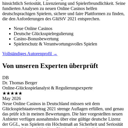
hinsichtlich Seriosität, Lizenzierung und Spielerfreundlichkeit. Seine
fundierten Analysen zu neuen Online Casinos helfen
deutschsprachigen Spielern, sichere und faire Plattformen zu finden,
die den Anforderungen des GlüStV 2021 entsprechen.
Neue Online Casinos
Deutsche Glücksspielregulierung
Casino-Bonusbewertung
Spielerschutz & Verantwortungsvolles Spielen
Vollständiges Autorenprofil →
Von unseren Experten überprüft
DB
Dr. Thomas Berger
Online-Glücksspielanalyst & Regulierungsexperte
★★★★★
May 2026
Neue Online Casinos in Deutschland müssen seit dem
Glücksspielstaatsvertrag 2021 strenge Auflagen erfüllen, und genau
das prüfe ich in meinen Bewertungen. Die hier vorgestellten neuen
Anbieter verfügen ausnahmslos über eine gültige deutsche Lizenz
der GGL, was Spielern ein Höchstmaß an Sicherheit und Seriosität